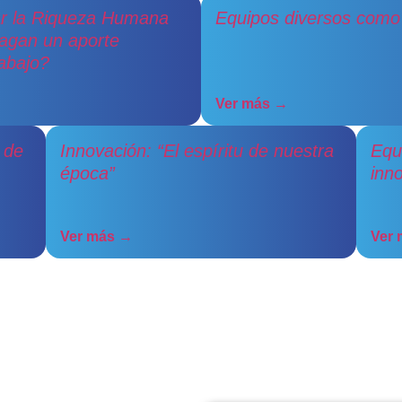
ar la Riqueza Humana
Equipos diversos como 
hagan un aporte
rabajo?
Ver más →
 de
Innovación: “El espíritu de nuestra
Equ
época”
inn
Ver más →
Ver