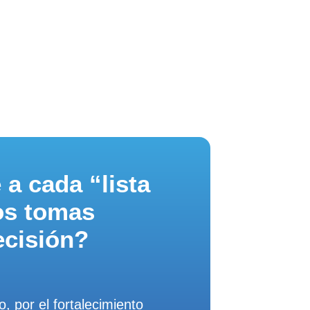
 a cada “lista
os tomas
ecisión?
, por el fortalecimiento