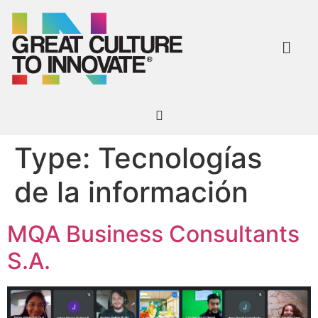
Team Richne
Acerca de nosotros
Type:
Tecnologías
de la información
MQA Business Consultants
S.A.