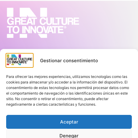
Sitemap
Gestionar consentimiento
Inicio
Team Richness™
Para ofrecer las mejores experiencias, utilizamos tecnologías como las
Acerca de nosotros
cookies para almacenar y/o acceder a la información del dispositivo. El
Blog
consentimiento de estas tecnologías nos permitirá procesar datos como
el comportamiento de navegación o las identificaciones únicas en este
Contacto
sitio. No consentir o retirar el consentimiento, puede afectar
Términos y Condiciones
negativamente a ciertas características y funciones.
Política de Privacidad
Aceptar
Contacto
(+57) 3112299195
Denegar